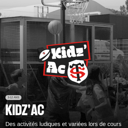
STADE ACADÉMIE
FR
PANIER
EN
ES
IT
3-12 ANS
KIDZ'AC
Des activités ludiques et variées lors de cours