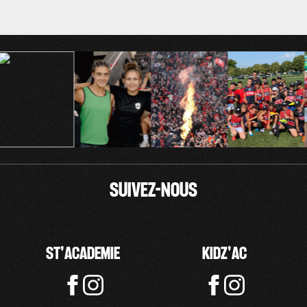
Nom, Z à A
Nom, A à Z
SUIVEZ-NOUS
ST'ACADEMIE
KIDZ'AC