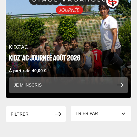
KIDZ'AC
KIDZ'AC JOURNEE AOÛT 2026
À partir de 40,00 €
JE M'INSCRIS
Precio, de más alto a más
TRIER PAR
FILTRER
bajo
Precio: de más bajo a
más alto