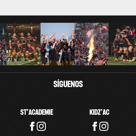
Relevancia
Nombre, Z a A
Nombre, A a Z
SÍGUENOS
ST'ACADEMIE
KIDZ'AC