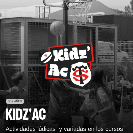
STADE ACADÉMIE
ES
CARRITO
FR
EN
IT
3-12 AÑOS
KIDZ'AC
Actividades lúdicas y variadas en los cursos