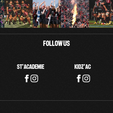
Bib size on the date of the camp
Additional bib (+ 30,00 €)
(optionnel)
FOLLOW US
Aditionnal ball (+ 25,00 €)
(optionnel)
ST'ACADEMIE
KIDZ'AC
Illness / Medications / Special diet