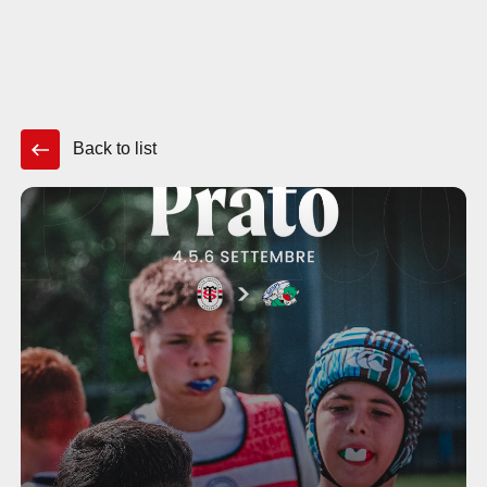
STADE ACADÉMIE
EN
CART
FR
ES
Back to list
IT